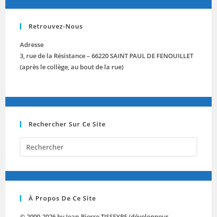
Retrouvez-Nous
Adresse
3, rue de la Résistance – 66220 SAINT PAUL DE FENOUILLET
(après le collège, au bout de la rue)
Rechercher Sur Ce Site
Press
Escap
to
close
the
À Propos De Ce Site
searc
panel.
© 2000-2026 by Jean-Pierre TISSEYRE (développeur