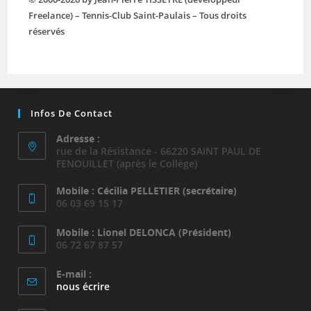
Freelance) – Tennis-Club Saint-Paulais – Tous droits
réservés
Infos De Contact
Adresse :
rue de la Résistance - 66220 SAINT PAUL DE
FENOUILLET (après le Collège)
Mobile : Cécilia PELLETIER (secrétaire)
06 03 69 15 17
Mobile : Lionel DELONCA (Président)
06 72 67 87 57
E-mail :
S’ouvre
nous écrire
dans
votre