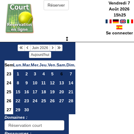
Vendredi 7
Août 2026
15
h
25
Se connecter
Juin 2026
Aujourd'hui
Sem
Lun.
Mar.
Mer.
Jeu.
Ven.
Sam.
Dim.
23
1
2
3
4
5
6
7
24
8
9
10
11
12
13
14
25
15
16
17
18
19
20
21
26
22
23
24
25
26
27
28
27
29
30
Domaines :
Ressources :