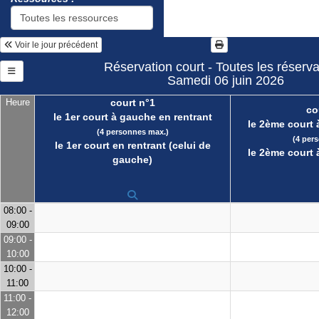
Voir le jour précédent
Réservation court - Toutes les réserva
Samedi 06 juin 2026
Heure
court n°1
co
le 1er court à gauche en rentrant
le 2ème court 
(4 personnes max.)
(4 per
le 1er court en rentrant (celui de
le 2ème court 
gauche)
08:00 -
09:00
09:00 -
10:00
10:00 -
11:00
11:00 -
12:00