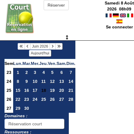
Samedi 8 Août
2026
08
h
09
Se connecter
Juin 2026
Aujourd'hui
Sem
Lun.
Mar.
Mer.
Jeu.
Ven.
Sam.
Dim.
23
1
2
3
4
5
6
7
24
8
9
10
11
12
13
14
25
15
16
17
18
19
20
21
26
22
23
24
25
26
27
28
27
29
30
Domaines :
Ressources :