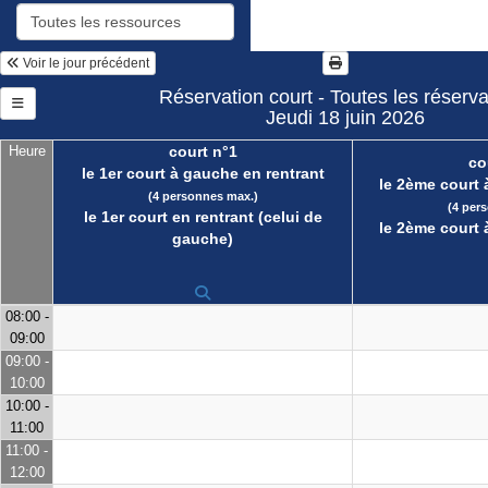
Voir le jour précédent
Réservation court - Toutes les réserva
Jeudi 18 juin 2026
Heure
court n°1
co
le 1er court à gauche en rentrant
le 2ème court 
(4 personnes max.)
(4 per
le 1er court en rentrant (celui de
le 2ème court 
gauche)
08:00 -
09:00
09:00 -
10:00
10:00 -
11:00
11:00 -
12:00