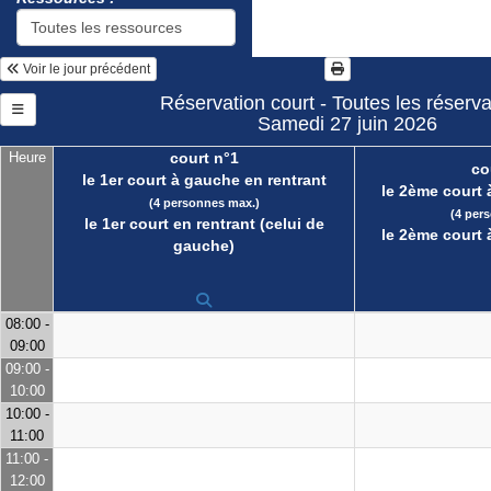
Voir le jour précédent
Réservation court - Toutes les réserva
Samedi 27 juin 2026
Heure
court n°1
co
le 1er court à gauche en rentrant
le 2ème court 
(4 personnes max.)
(4 per
le 1er court en rentrant (celui de
le 2ème court 
gauche)
08:00 -
09:00
09:00 -
10:00
10:00 -
11:00
11:00 -
12:00