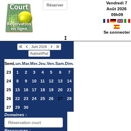
Vendredi 7
Août 2026
09
h
09
Se connecter
Juin 2026
Aujourd'hui
Sem
Lun.
Mar.
Mer.
Jeu.
Ven.
Sam.
Dim.
23
1
2
3
4
5
6
7
24
8
9
10
11
12
13
14
25
15
16
17
18
19
20
21
26
22
23
24
25
26
27
28
27
29
30
Domaines :
Ressources :