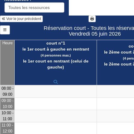
Voir le jour précédent
Réservation court - Toutes les réserva
Vendredi 05 juin 2026
Heure
court n°1
co
le 1er court à gauche en rentrant
le 2ème court 
(4 personnes max.)
(4 per
le 1er court en rentrant (celui de
le 2ème court 
gauche)
08:00 -
09:00
09:00 -
10:00
10:00 -
11:00
11:00 -
12:00