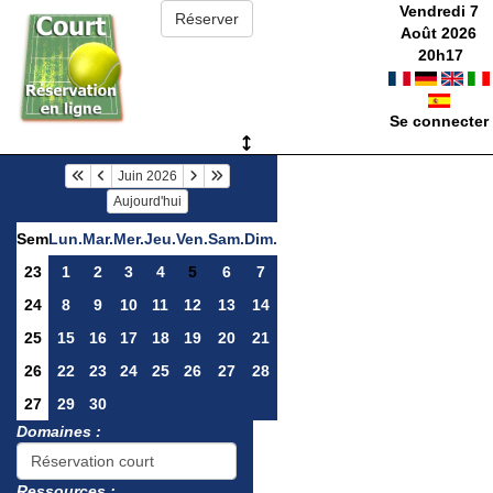
Vendredi 7
Août 2026
20
h
17
Se connecter
Juin 2026
Aujourd'hui
Sem
Lun.
Mar.
Mer.
Jeu.
Ven.
Sam.
Dim.
23
1
2
3
4
5
6
7
24
8
9
10
11
12
13
14
25
15
16
17
18
19
20
21
26
22
23
24
25
26
27
28
27
29
30
Domaines :
Ressources :