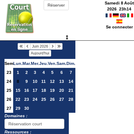
Samedi 8 Août
2026
23
h
14
Se connecter
Juin 2026
Aujourd'hui
Sem
Lun.
Mar.
Mer.
Jeu.
Ven.
Sam.
Dim.
23
1
2
3
4
5
6
7
24
8
9
10
11
12
13
14
25
15
16
17
18
19
20
21
26
22
23
24
25
26
27
28
27
29
30
Domaines :
Ressources :