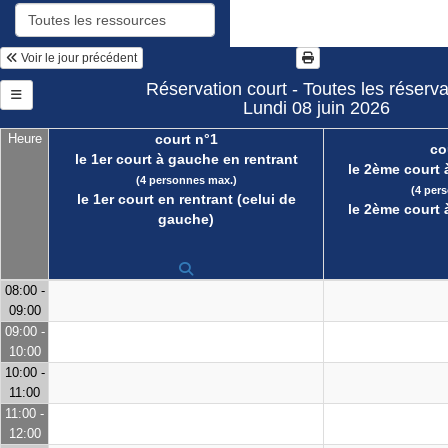
Voir le jour précédent
Réservation court - Toutes les réserva
Lundi 08 juin 2026
Heure
court n°1
co
le 1er court à gauche en rentrant
le 2ème court 
(4 personnes max.)
(4 per
le 1er court en rentrant (celui de
le 2ème court 
gauche)
08:00 -
09:00
09:00 -
10:00
10:00 -
11:00
11:00 -
12:00