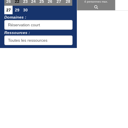
26
22
23
24
25
26
27
28
4 personnes max.
27
29
30
Domaines :
Ressources :