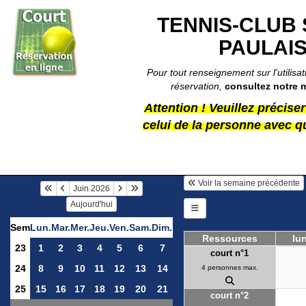
TENNIS-CLUB 
PAULAI
Pour tout renseignement sur l'utilis
réservation,
c
onsultez notre 
Attention ! Veuillez précise
celui de la personne avec q
Voir la semaine précédente
Juin 2026
Aujourd'hui
Sem
Lun.
Mar.
Mer.
Jeu.
Ven.
Sam.
Dim.
Ressources
lun
23
1
2
3
4
5
6
7
court n°1
24
8
9
10
11
12
13
14
4 personnes max.
25
15
16
17
18
19
20
21
court n°2