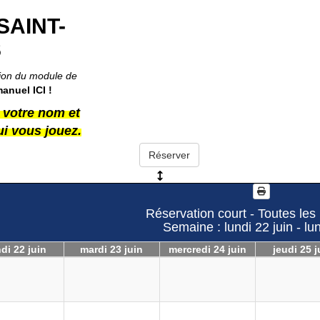
SAINT-
S
ation du module de
manuel ICI
!
r votre nom et
ui vous jouez.
Réservation court - Toutes les
Semaine : lundi 22 juin - lun
di 22 juin
mardi 23 juin
mercredi 24 juin
jeudi 25 j