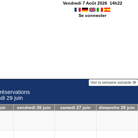
Vendredi 7 Août 2026
14
h
22
Se connecter
Voir la semaine suivante
 réservations
di 29 juin
uin
vendredi 26 juin
samedi 27 juin
dimanche 28 juin