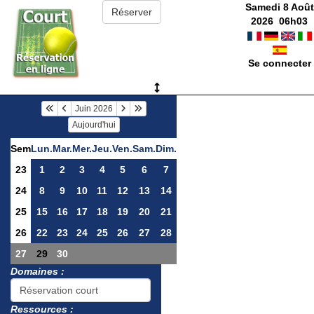
Samedi 8 Août
2026
06
h
03
Se connecter
Juin 2026
Aujourd'hui
Sem
Lun.
Mar.
Mer.
Jeu.
Ven.
Sam.
Dim.
23
1
2
3
4
5
6
7
24
8
9
10
11
12
13
14
25
15
16
17
18
19
20
21
26
22
23
24
25
26
27
28
27
29
30
Domaines :
Ressources :