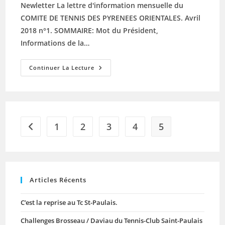
Newletter La lettre d'information mensuelle du
COMITE DE TENNIS DES PYRENEES ORIENTALES. Avril
2018 n°1. SOMMAIRE: Mot du Président,
Informations de la…
LES
Continuer La Lecture
INFOS
DU
COMITE
1
2
3
4
5
Go to the previous page
Articles Récents
C’est la reprise au Tc St-Paulais.
Challenges Brosseau / Daviau du Tennis-Club Saint-Paulais