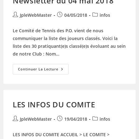
Newsletter du 04 mai 2018
Auteur/autrice
Publication
Post
JpleWebMaster
04/05/2018
infos
de
publiée :
category:
la
Le Comité de Tennis des P.O. vient de nous
publication :
communiquer la liste des joueurs classés. Voici la
liste des 30 pratiquant(e)s classé(e)s évoluant au sein
de notre Club : Nom…
Newsletter
Continuer La Lecture
Du
04
Mai
2018
LES INFOS DU COMITE
Auteur/autrice
Publication
Post
JpleWebMaster
19/04/2018
infos
de
publiée :
category:
la
LES INFOS DU COMITE ACCUEIL > LE COMITE >
publication :