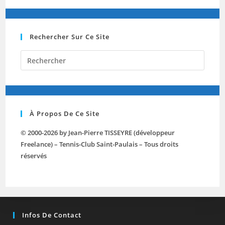
Rechercher Sur Ce Site
Press
Escap
to
close
the
À Propos De Ce Site
searc
panel.
© 2000-2026 by Jean-Pierre TISSEYRE (développeur
Freelance) – Tennis-Club Saint-Paulais – Tous droits
réservés
Infos De Contact