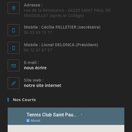
Adresse :
rue de la Résistance - 66220 SAINT PAUL DE
FENOUILLET (après le Collège)
Mobile : Cécilia PELLETIER (secrétaire)
06 03 69 15 17
Mobile : Lionel DELONCA (Président)
06 72 67 87 57
E-mail :
S’ouvre
nous écrire
dans
votre
Site web :
application
notre site internet
Nos Courts