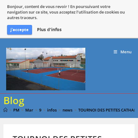
Bonjour, content de vous revoir ! En poursuivant votre
navigation sur ce site, vous acceptez l’utilisation de cookies ou
autres traceurs.
Plus d'infos
j'accepte
Skip
to
Menu
content
Blog
>
PM
>
Mar
>
9
>
infos
>
news
>
TOURNOI DES PETITES CATHAR