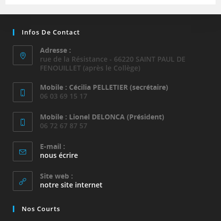
Infos De Contact
Adresse :
rue de la Résistance - 66220 SAINT PAUL DE
FENOUILLET (après le Collège)
Mobile : Cécilia PELLETIER (secrétaire)
06 03 69 15 17
Mobile : Lionel DELONCA (Président)
06 72 67 87 57
E-mail :
S’ouvre
nous écrire
dans
votre
Site web :
application
notre site internet
Nos Courts