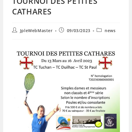
TOURNOI DES PETITES
CATHARES
Auteur/autrice
Publication
Post
JpleWebMaster
09/03/2023
news
de
publiée :
category:
la
publication :