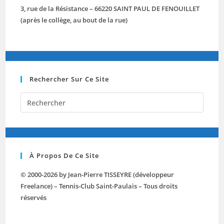
3, rue de la Résistance – 66220 SAINT PAUL DE FENOUILLET
(après le collège, au bout de la rue)
Rechercher Sur Ce Site
Press
Escap
to
close
the
À Propos De Ce Site
searc
panel.
© 2000-2026 by Jean-Pierre TISSEYRE (développeur
Freelance) – Tennis-Club Saint-Paulais – Tous droits
réservés