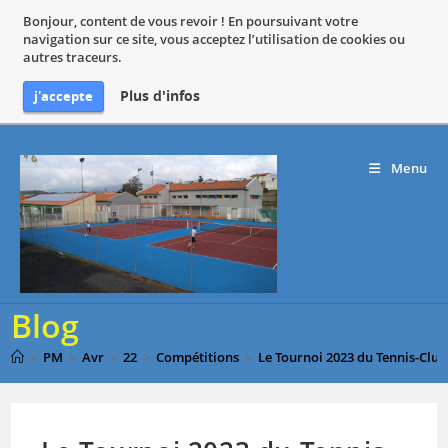
Bonjour, content de vous revoir ! En poursuivant votre
navigation sur ce site, vous acceptez l’utilisation de cookies ou
autres traceurs.
Plus d'infos
j'accepte
Skip
to
Menu
content
Blog
>
PM
>
Avr
>
22
>
Compétitions
>
Le Tournoi 2023 du Tennis-Club S