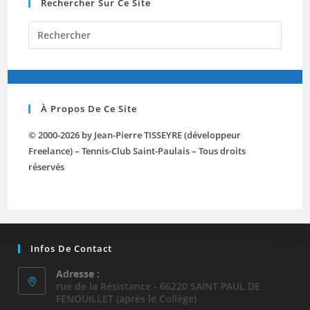
Rechercher Sur Ce Site
Press
Escap
to
close
the
À Propos De Ce Site
searc
panel.
© 2000-2026 by Jean-Pierre TISSEYRE (développeur
Freelance) – Tennis-Club Saint-Paulais – Tous droits
réservés
Infos De Contact
Adresse :
rue de la Résistance - 66220 SAINT PAUL DE
FENOUILLET (après le Collège)