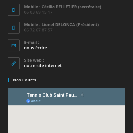
Mobile : Cécilia PELLETIER (secrétaire)
06 03 69 15 17
Mobile : Lionel DELONCA (Président)
06 72 67 87 57
E-mail :
S’ouvre
nous écrire
dans
votre
Site web :
application
notre site internet
Nos Courts