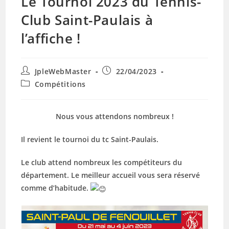
Le Tournoi 2023 du Tennis-
Club Saint-Paulais à
l’affiche !
Auteur/autrice
Publication
JpleWebMaster
22/04/2023
de
publiée :
Post
Compétitions
la
category:
publication :
Nous vous attendons nombreux !
Il revient le tournoi du tc Saint-Paulais.
Le club attend nombreux les compétiteurs du
département. Le meilleur accueil vous sera réservé
comme d’habitude.