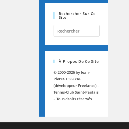
Rechercher Sur Ce
Site
Press
Escape
to
close
the
À Propos De Ce Site
search
panel.
© 2000-2026 by Jean-
Pierre TISSEYRE
(développeur Freelance) –
Tennis-Club Saint-Paulais
– Tous droits réservés