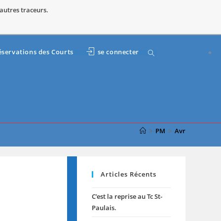
 autres traceurs.
Toggle
éservations des Courts
se connecter
website
search
>
PM
>
Avr
Articles Récents
C’est la reprise au Tc St-
Paulais.