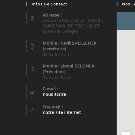
Infos De Contact
Nos C
Adresse :
rue de la Résistance - 66220
SAINT PAUL DE FENOUILLET
(après le Collège)
Mobile : Cécilia PELLETIER
(secrétaire)
06 03 69 15 17
Mobile : Lionel DELONCA
(Président)
06 72 67 87 57
E-mail :
S’ouvre
nous écrire
dans
votre
Site web :
application
notre site internet