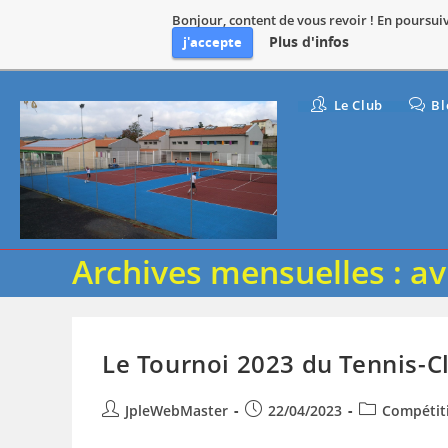
Bonjour, content de vous revoir ! En poursuiva
Plus d'infos
j'accepte
Skip
Le Club
Bl
to
content
Archives mensuelles : av
Le Tournoi 2023 du Tennis-Clu
Auteur/autrice
Publication
Post
JpleWebMaster
22/04/2023
Compétit
de
publiée :
category: