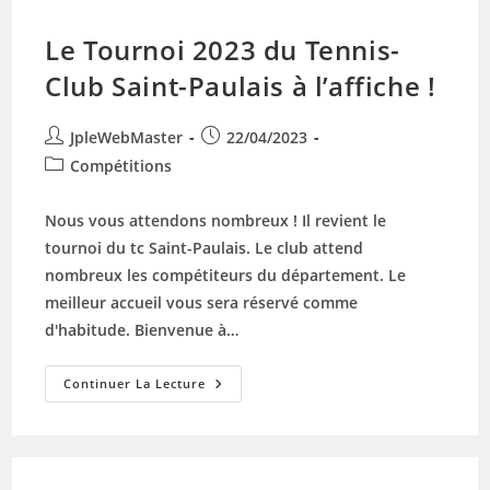
Le Tournoi 2023 du Tennis-
Club Saint-Paulais à l’affiche !
Auteur/autrice
Publication
JpleWebMaster
22/04/2023
de
publiée :
Post
Compétitions
la
category:
publication :
Nous vous attendons nombreux ! Il revient le
tournoi du tc Saint-Paulais. Le club attend
nombreux les compétiteurs du département. Le
meilleur accueil vous sera réservé comme
d'habitude. Bienvenue à…
Le
Continuer La Lecture
Tournoi
2023
Du
Tennis-
Club
Saint-