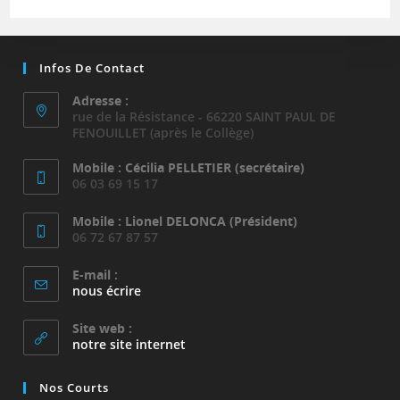
Infos De Contact
Adresse :
rue de la Résistance - 66220 SAINT PAUL DE
FENOUILLET (après le Collège)
Mobile : Cécilia PELLETIER (secrétaire)
06 03 69 15 17
Mobile : Lionel DELONCA (Président)
06 72 67 87 57
E-mail :
S’ouvre
nous écrire
dans
votre
Site web :
application
notre site internet
Nos Courts