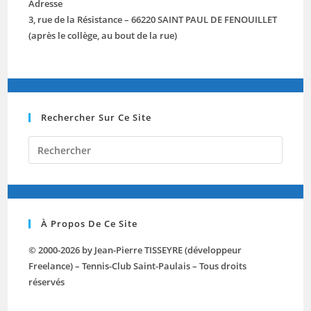
Adresse
3, rue de la Résistance – 66220 SAINT PAUL DE FENOUILLET
(après le collège, au bout de la rue)
Rechercher Sur Ce Site
Press
Escap
to
close
the
À Propos De Ce Site
searc
panel.
© 2000-2026 by Jean-Pierre TISSEYRE (développeur
Freelance) – Tennis-Club Saint-Paulais – Tous droits
réservés