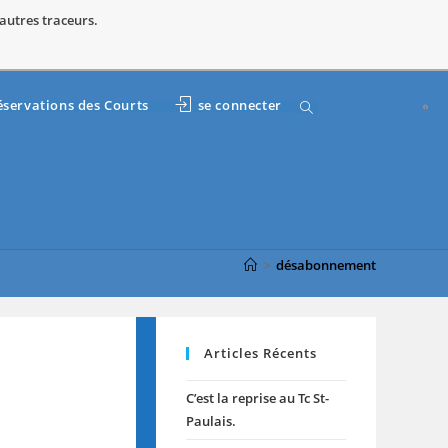
 autres traceurs.
éservations des Courts
se connecter
>
désabonnement
Articles Récents
C’est la reprise au Tc St-
Paulais.