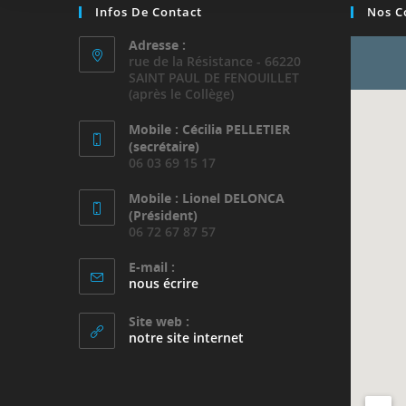
Infos De Contact
Nos C
Adresse :
rue de la Résistance - 66220
SAINT PAUL DE FENOUILLET
(après le Collège)
Mobile : Cécilia PELLETIER
(secrétaire)
06 03 69 15 17
Mobile : Lionel DELONCA
(Président)
06 72 67 87 57
E-mail :
nous écrire
Site web :
notre site internet