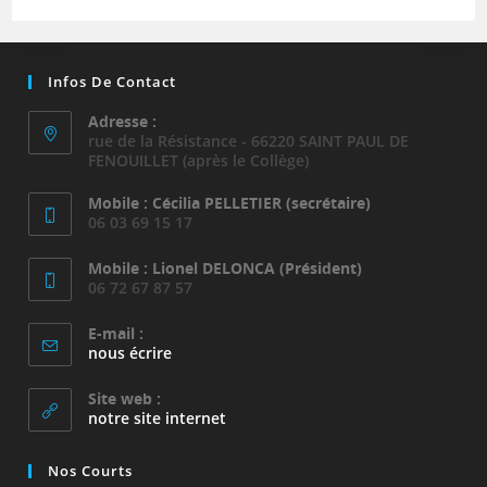
Infos De Contact
Adresse :
rue de la Résistance - 66220 SAINT PAUL DE
FENOUILLET (après le Collège)
Mobile : Cécilia PELLETIER (secrétaire)
06 03 69 15 17
Mobile : Lionel DELONCA (Président)
06 72 67 87 57
E-mail :
nous écrire
Site web :
notre site internet
Nos Courts