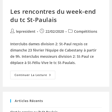
Les rencontres du week-end
du tc St-Paulais
Auteur/autrice
Publication
Post
lepresident
22/02/2020
Compétitions
de
publiée :
category:
la
Interclubs dames division 2: St-Paul reçois ce
publication :
dimanche 23 février l'équipe de Cabestany à partir
de 9h. Interclubs messieurs division 2: St-Paul ce
déplace à St-Féliu Vive le tc St-Paulais.
Les
Continuer La Lecture
Rencontres
Du
Week-
End
Du
Tc
St-
Articles Récents
Paulais