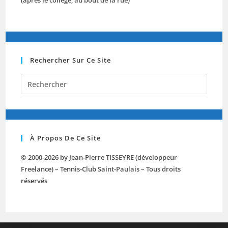
(après le collège, au bout de la rue)
Rechercher Sur Ce Site
Press
Escap
to
close
the
À Propos De Ce Site
searc
panel.
© 2000-2026 by Jean-Pierre TISSEYRE (développeur
Freelance) – Tennis-Club Saint-Paulais – Tous droits
réservés