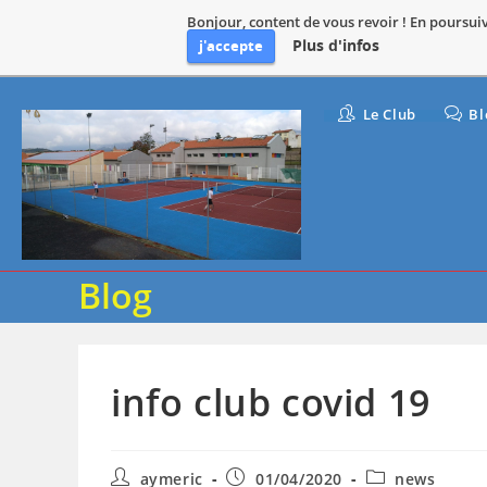
Bonjour, content de vous revoir ! En poursuiva
Plus d'infos
j'accepte
Skip
Le Club
Bl
to
content
Blog
info club covid 19
Auteur/autrice
Publication
Post
aymeric
01/04/2020
news