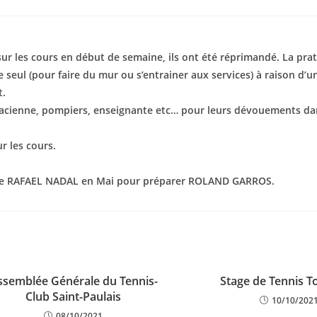
sur les cours en début de semaine, ils ont été réprimandé. La pra
re seul (pour faire du mur ou s’entrainer aux services) à raison d’
t.
armacienne, pompiers, enseignante etc… pour leurs dévouements 
r les cours.
 de RAFAEL NADAL en Mai pour préparer ROLAND GARROS.
ssemblée Générale du Tennis-
Stage de Tennis T
Club Saint-Paulais
10/10/202
08/10/2021