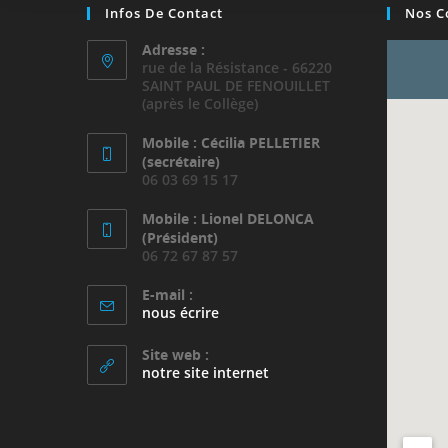
Infos De Contact
Nos C
Adresse :
rue de la Résistance - 66220
SAINT PAUL DE FENOUILLET
(après le Collège)
Mobile : Cécilia PELLETIER
(secrétaire)
06 03 69 15 17
Mobile : Lionel DELONCA
(Président)
06 72 67 87 57
E-mail :
S’ouvre
nous écrire
dans
votre
Site web :
application
notre site internet