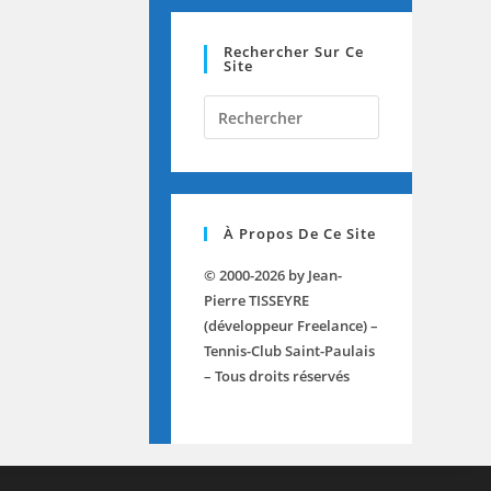
Rechercher Sur Ce
Site
Press
Escape
to
close
the
À Propos De Ce Site
search
panel.
© 2000-2026 by Jean-
Pierre TISSEYRE
(développeur Freelance) –
Tennis-Club Saint-Paulais
– Tous droits réservés