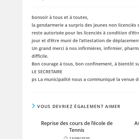
de
publiée :
category:
la
publication :
bonsoir à tous et à toutes,
la gendarmerie a surpris des jeunes non licenciès 
reste autorisée pour les licenciés à condition d’êt
jour et d’être muni de l’attestation de déplacemen
Un grand merci à nos infirmières, infirmier, ph
difficile.
Bon courage à tous, bon confinement, à bientôt su
LE SECRETAIRE
ps La municipalité nous a communiqué la venue
VOUS DEVRIEZ ÉGALEMENT AIMER
Reprise des cours de l’école de
A
Tennis
13/09/2020