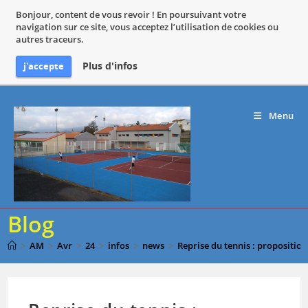
Bonjour, content de vous revoir ! En poursuivant votre
navigation sur ce site, vous acceptez l’utilisation de cookies ou
autres traceurs.
Plus d'infos
j'accepte
Skip
to
Menu
content
Blog
>
AM
>
Avr
>
24
>
infos
>
news
>
Reprise du tennis : proposition