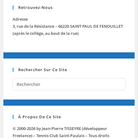
Retrouvez-Nous
Adresse
3, rue de la Résistance – 66220 SAINT PAUL DE FENOUILLET
(après le collège, au bout de la rue)
Rechercher Sur Ce Site
Press
Escap
to
close
the
À Propos De Ce Site
searc
panel.
© 2000-2026 by Jean-Pierre TISSEYRE (développeur
Freelance) – Tennis-Club Saint-Paulais – Tous droits