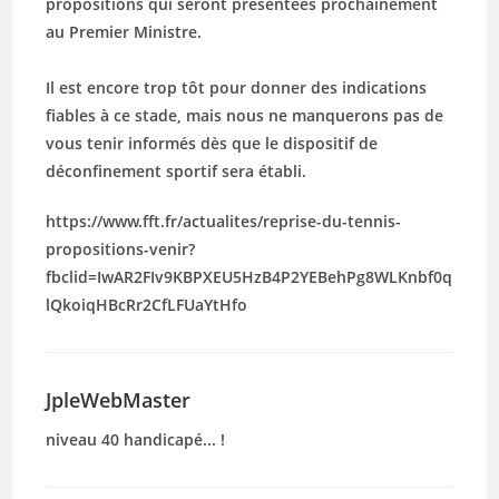
propositions qui seront présentées prochainement
au Premier Ministre.
Il est encore trop tôt pour donner des indications
fiables à ce stade, mais nous ne manquerons pas de
vous tenir informés dès que le dispositif de
déconfinement sportif sera établi.
https://www.fft.fr/actualites/reprise-du-tennis-
propositions-venir?
fbclid=IwAR2FIv9KBPXEU5HzB4P2YEBehPg8WLKnbf0q
lQkoiqHBcRr2CfLFUaYtHfo
JpleWebMaster
niveau 40 handicapé... !