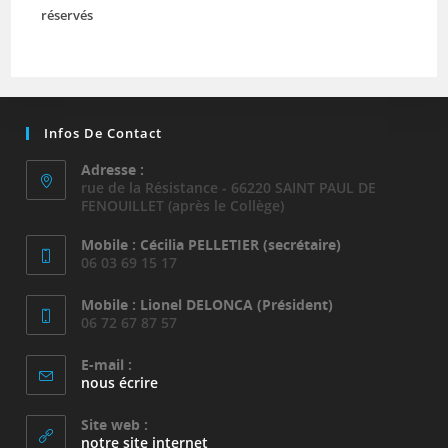
réservés
Infos De Contact
Adresse :
rue de la Résistance - 66220 SAINT PAUL DE
FENOUILLET (après le Collège)
Mobile : Cécilia PELLETIER (secrétaire)
06 03 69 15 17
Mobile : Lionel DELONCA (Président)
06 72 67 87 57
E-mail :
S’ouvre
nous écrire
dans
votre
Site web :
application
notre site internet