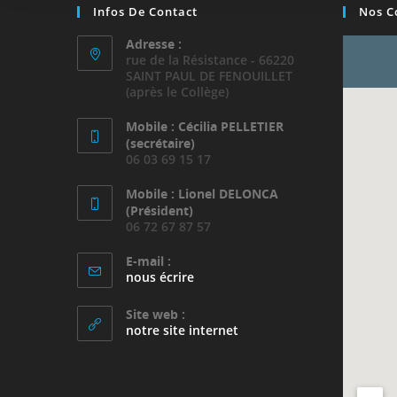
Infos De Contact
Nos C
Adresse :
rue de la Résistance - 66220
SAINT PAUL DE FENOUILLET
(après le Collège)
Mobile : Cécilia PELLETIER
(secrétaire)
06 03 69 15 17
Mobile : Lionel DELONCA
(Président)
06 72 67 87 57
E-mail :
S’ouvre
nous écrire
dans
votre
Site web :
application
notre site internet