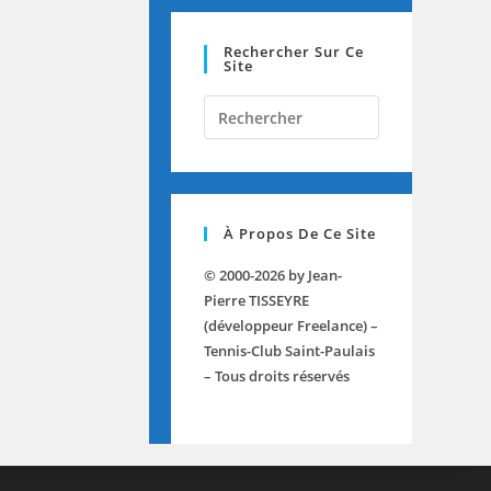
Rechercher Sur Ce
Site
Press
Escape
to
close
the
À Propos De Ce Site
search
panel.
© 2000-2026 by Jean-
Pierre TISSEYRE
(développeur Freelance) –
Tennis-Club Saint-Paulais
– Tous droits réservés