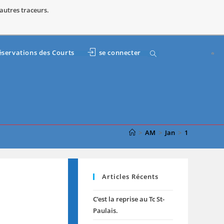
 autres traceurs.
Toggle
éservations des Courts
se connecter
website
search
>
AM
>
Jan
>
1
Articles Récents
C’est la reprise au Tc St-
Paulais.