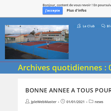
Bonjour, content de vous revoir ! En poursuiva
Plus d'infos
j'accepte
Skip
Le Club
Bl
to
content
Archives quotidiennes :
BONNE ANNEE A TOUS POUR
Auteur/autrice
Publication
Post
JpleWebMaster
01/01/2021
news
de
publiée :
category: