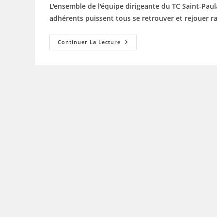
la
L'ensemble de l'équipe dirigeante du TC Saint-Paul
publication :
adhérents puissent tous se retrouver et rejouer 
BONNE
Continuer La Lecture
ANNEE
A
TOUS
POUR
2021