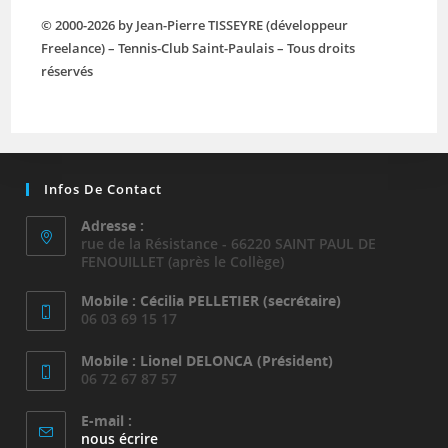
panel.
© 2000-2026 by Jean-Pierre TISSEYRE (développeur
Freelance) – Tennis-Club Saint-Paulais – Tous droits
réservés
Infos De Contact
Adresse :
rue de la Résistance - 66220 SAINT PAUL DE
FENOUILLET (après le Collège)
Mobile : Cécilia PELLETIER (secrétaire)
06 03 69 15 17
Mobile : Lionel DELONCA (Président)
06 72 67 87 57
E-mail :
S’ouvre
nous écrire