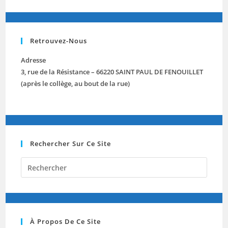
Retrouvez-Nous
Adresse
3, rue de la Résistance – 66220 SAINT PAUL DE FENOUILLET
(après le collège, au bout de la rue)
Rechercher Sur Ce Site
Press
Escap
to
close
the
À Propos De Ce Site
searc