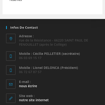
Infos De Contact
Adresse :
rue de la Résistance - 66220 SAINT PAUL DE
FENOUILLET (après le Collège)
Mobile : Cécilia PELLETIER (secrétaire)
06 03 69 15 17
Mobile : Lionel DELONCA (Président)
06 72 67 87 57
E-mail :
S’ouvre
nous écrire
dans
votre
Site web :
application
notre site internet