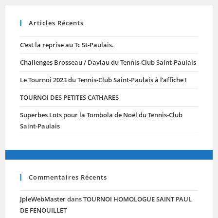
Licenciés
Mercredi
05
Articles Récents
Septembre
2018
À
C’est la reprise au Tc St-Paulais.
18h
Au
Club-
Challenges Brosseau / Daviau du Tennis-Club Saint-Paulais
House
Le Tournoi 2023 du Tennis-Club Saint-Paulais à l’affiche !
TOURNOI DES PETITES CATHARES
Superbes Lots pour la Tombola de Noël du Tennis-Club
Saint-Paulais
Commentaires Récents
JpleWebMaster
dans
TOURNOI HOMOLOGUE SAINT PAUL
DE FENOUILLET