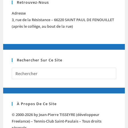
Retrouvez-Nous
Adresse
3, rue de la Résistance – 66220 SAINT PAUL DE FENOUILLET
(après le collège, au bout de la rue)
Rechercher Sur Ce Site
Press
Escap
to
close
the
À Propos De Ce Site
searc
panel.
© 2000-2026 by Jean-Pierre TISSEYRE (développeur
Freelance) – Tennis-Club Saint-Paulais – Tous droits
réservés