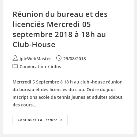
Réunion du bureau et des
licenciés Mercredi 05
septembre 2018 à 18h au
Club-House
Auteur/autrice
Publication
JpleWebMaster
29/08/2018
de
publiée :
Post
Convocation
/
infos
la
category:
publication :
Mercredi 5 Septembre à 18 h au club -house réunion
du bureau et des licenciés du club. Ordre du jour:
Inscriptions ecole de tennis jeunes et adultes (debut
des cours…
Réunion
Continuer La Lecture
Du
Bureau
Et
Des