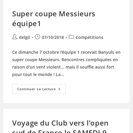
Super coupe Messieurs
équipe1
Auteur/autrice
Publication
Post
delgil
07/10/2018
Compétitions
de
publiée :
category:
la
Ce dimanche 7 octobre l'équipe 1 recevait Banyuls en
publication :
super coupe Messieurs. Rencontres compliquées en
raison d'un vent violent... mais il souffle aussi fort
pour tout le monde ! La…
Super
Continuer La Lecture
Coupe
Messieurs
Équipe1
Voyage du Club vers l’open
sud de France le SAMEDI 9