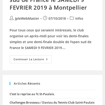
FEVRIER 2019 à Montpellier
Auteur/autrice
Publication
Post
JpleWebMaster
07/10/2018
infos
de
publiée :
category:
la
Pour tous ceux qui seraient intéressés, le club
publication :
organise un après-midi pour voir les demi-finales
simples et une demi-finale double de l'open sud de
France le SAMEDI 9 FEVRIER 2019.…
Voyage
Continuer La Lecture
Du
Club
Vers
L’open
Sud
De
France
Articles Récents
Le
SAMEDI
9
C’est la reprise au Tc St-Paulais.
FEVRIER
2019
À
Challenges Brosseau / Daviau du Tennis-Club Saint-Paulais