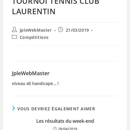
TOURNOI TENNIS CLUB
LAURENTIN
Auteur/autrice
Publication
JpleWebMaster
21/03/2019
de
publiée :
Post
Compétitions
la
category:
publication :
JpleWebMaster
niveau 40 handicapé... !
VOUS DEVRIEZ ÉGALEMENT AIMER
Les résultats du week-end
28/04/2019