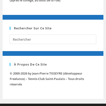
(après le collège, au bout de la rue)
Rechercher Sur Ce Site
Press
Escap
to
close
the
À Propos De Ce Site
searc
panel.
© 2000-2026 by Jean-Pierre TISSEYRE (développeur
Freelance) – Tennis-Club Saint-Paulais – Tous droits
réservés