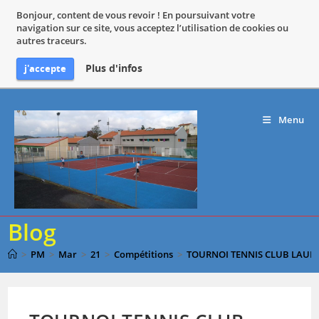
Bonjour, content de vous revoir ! En poursuivant votre
navigation sur ce site, vous acceptez l’utilisation de cookies ou
autres traceurs.
Plus d'infos
j'accepte
Skip
to
Menu
content
Blog
>
PM
>
Mar
>
21
>
Compétitions
>
TOURNOI TENNIS CLUB LAUR