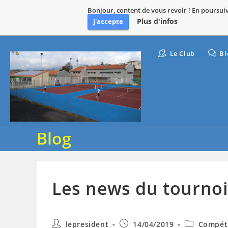
Bonjour, content de vous revoir ! En poursuiva
Plus d'infos
j'accepte
Skip
Le Club
Bl
to
content
Blog
Les news du tournoi
Auteur/autrice
Publication
Post
lepresident
14/04/2019
Compét