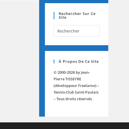
Rechercher Sur Ce
Site
Press
Escape
to
close
the
À Propos De Ce Site
search
panel.
© 2000-2026 by Jean-
Pierre TISSEYRE
(développeur Freelance) –
Tennis-Club Saint-Paulais
– Tous droits réservés