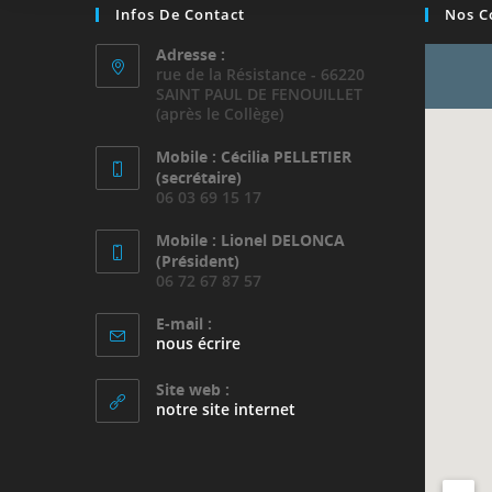
Infos De Contact
Nos C
Adresse :
rue de la Résistance - 66220
SAINT PAUL DE FENOUILLET
(après le Collège)
Mobile : Cécilia PELLETIER
(secrétaire)
06 03 69 15 17
Mobile : Lionel DELONCA
(Président)
06 72 67 87 57
E-mail :
S’ouvre
nous écrire
dans
votre
Site web :
application
notre site internet