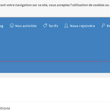
nt votre navigation sur ce site, vous acceptez l’utilisation de cookies ou
og
Nos activités
Tarifs
Nous rejoindre
R
itions