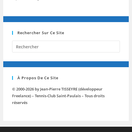
Rechercher Sur Ce Site
Press
Escap
to
close
the
À Propos De Ce Site
searc
panel.
© 2000-2026 by Jean-Pierre TISSEYRE (développeur
Freelance) – Tennis-Club Saint-Paulais – Tous droits
réservés