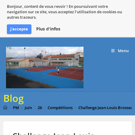
Bonjour, content de vous revoir ! En poursuivant votre
navigation sur ce site, vous acceptez l’utilisation de cookies ou
autres traceurs.
Plus d'infos
j'accepte
Skip
to
Menu
content
Blog
>
PM
>
Juin
>
26
>
Compétitions
>
Challenge Jean-Louis Brossea