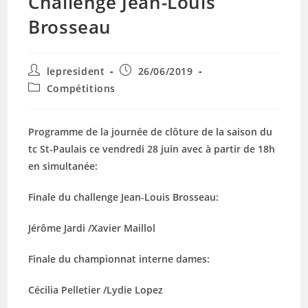
Challenge Jean-Louis
Brosseau
Auteur/autrice
Publication
lepresident
26/06/2019
de
publiée :
Post
Compétitions
la
category:
publication :
Programme de la journée de clôture de la saison du
tc St-Paulais ce vendredi 28 juin avec à partir de 18h
en simultanée:
Finale du challenge Jean-Louis Brosseau:
Jérôme Jardi /Xavier Maillol
Finale du championnat interne dames:
Cécilia Pelletier /Lydie Lopez