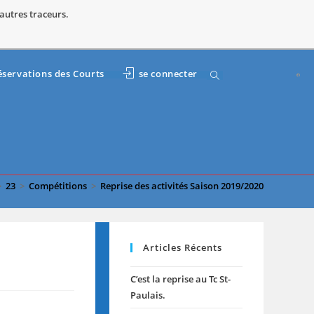
 autres traceurs.
éservations des Courts
se connecter
>
23
>
Compétitions
>
Reprise des activités Saison 2019/2020
Articles Récents
C’est la reprise au Tc St-
Paulais.