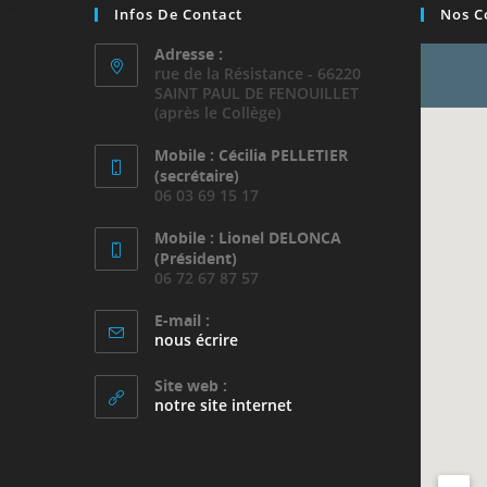
Infos De Contact
Nos C
Adresse :
rue de la Résistance - 66220
SAINT PAUL DE FENOUILLET
(après le Collège)
Mobile : Cécilia PELLETIER
(secrétaire)
06 03 69 15 17
Mobile : Lionel DELONCA
(Président)
06 72 67 87 57
E-mail :
nous écrire
Site web :
notre site internet