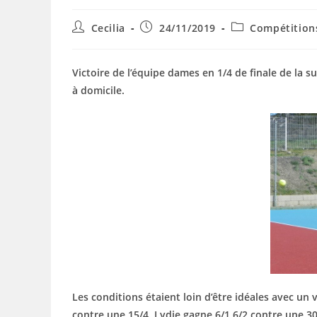
Auteur/autrice
Publication
Post
Cecilia
24/11/2019
Compétition
de
publiée :
category:
la
publication :
Victoire de l’équipe dames en 1/4 de finale de la 
à domicile.
Les conditions étaient loin d’être idéales avec un v
contre une 15/4. Lydie gagne 6/1 6/2 contre une 30