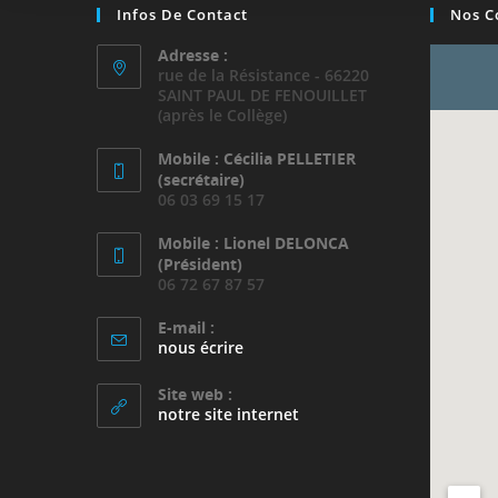
Infos De Contact
Nos C
Adresse :
rue de la Résistance - 66220
SAINT PAUL DE FENOUILLET
(après le Collège)
Mobile : Cécilia PELLETIER
(secrétaire)
06 03 69 15 17
Mobile : Lionel DELONCA
(Président)
06 72 67 87 57
E-mail :
S’ouvre
nous écrire
dans
votre
Site web :
application
notre site internet