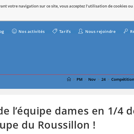
nt votre navigation sur ce site, vous acceptez l’utilisation de cookies ou
og
Nos activités
Tarifs
Nous rejoindre
R
>
PM
>
Nov
>
24
>
Compétitio
de l’équipe dames en 1/4 d
oupe du Roussillon !