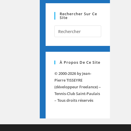
Rechercher Sur Ce
Site
Press
Escape
to
close
the
À Propos De Ce Site
search
panel.
© 2000-2026 by Jean-
Pierre TISSEYRE
(développeur Freelance) –
Tennis-Club Saint-Paulais
– Tous droits réservés