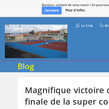
Bonjour, content de vous revoir ! En poursuiva
Plus d'infos
j'accepte
Skip
Le Club
Bl
to
content
Blog
Magnifique victoire 
finale de la super c