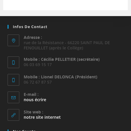
Infos De Contact
Adresse :
rue de la Résistance - 66220 SAINT PAUL DE
FENOUILLET (après le Collège)
Mobile : Cécilia PELLETIER (secrétaire)
06 03 69 15 17
Mobile : Lionel DELONCA (Président)
06 72 67 87 57
E-mail :
S’ouvre
nous écrire
dans
votre
Site web :
application
notre site internet