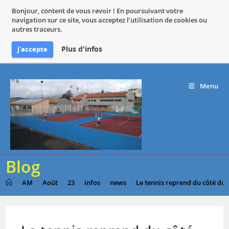
Bonjour, content de vous revoir ! En poursuivant votre
navigation sur ce site, vous acceptez l’utilisation de cookies ou
autres traceurs.
Plus d'infos
j'accepte
Skip
to
Menu
content
Blog
>
AM
>
Août
>
23
>
infos
>
news
>
Le tennis reprend du côté du 