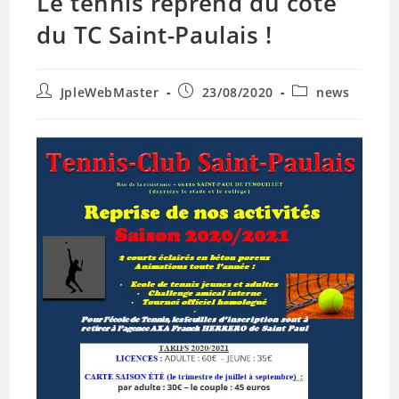
Le tennis reprend du côté
du TC Saint-Paulais !
Auteur/autrice
Publication
Post
JpleWebMaster
23/08/2020
news
de
publiée :
category:
la
publication :