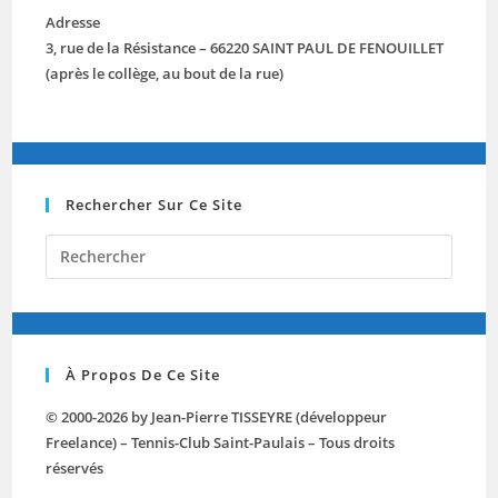
Adresse
3, rue de la Résistance – 66220 SAINT PAUL DE FENOUILLET
(après le collège, au bout de la rue)
Rechercher Sur Ce Site
Press
Escap
to
close
the
À Propos De Ce Site
searc
panel.
© 2000-2026 by Jean-Pierre TISSEYRE (développeur
Freelance) – Tennis-Club Saint-Paulais – Tous droits
réservés