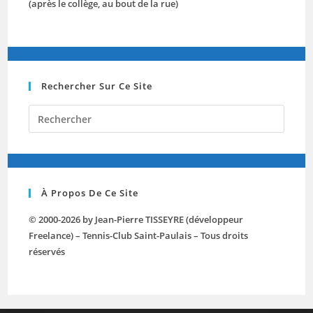
(après le collège, au bout de la rue)
Rechercher Sur Ce Site
Press
Escap
to
close
the
À Propos De Ce Site
searc
panel.
© 2000-2026 by Jean-Pierre TISSEYRE (développeur
Freelance) – Tennis-Club Saint-Paulais – Tous droits
réservés