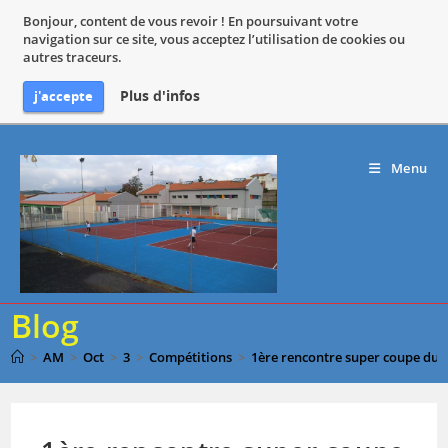
Bonjour, content de vous revoir ! En poursuivant votre
navigation sur ce site, vous acceptez l’utilisation de cookies ou
autres traceurs.
Plus d'infos
j'accepte
Skip
to
Menu
content
Blog
>
AM
>
Oct
>
3
>
Compétitions
>
1ère rencontre super coupe du 