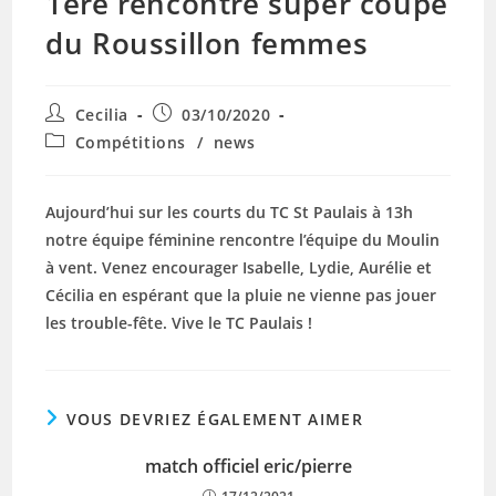
1ère rencontre super coupe
du Roussillon femmes
Auteur/autrice
Publication
Cecilia
03/10/2020
de
publiée :
Post
Compétitions
/
news
la
category:
publication :
Aujourd’hui sur les courts du TC St Paulais à 13h
notre équipe féminine rencontre l’équipe du Moulin
à vent. Venez encourager Isabelle, Lydie, Aurélie et
Cécilia en espérant que la pluie ne vienne pas jouer
les trouble-fête. Vive le TC Paulais !
VOUS DEVRIEZ ÉGALEMENT AIMER
match officiel eric/pierre