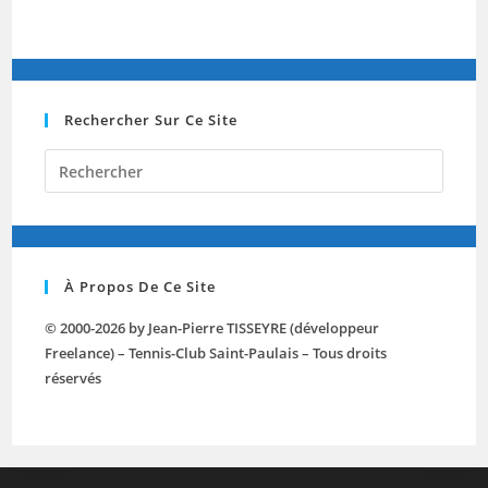
Rechercher Sur Ce Site
Press
Escap
to
close
the
À Propos De Ce Site
searc
panel.
© 2000-2026 by Jean-Pierre TISSEYRE (développeur
Freelance) – Tennis-Club Saint-Paulais – Tous droits
réservés