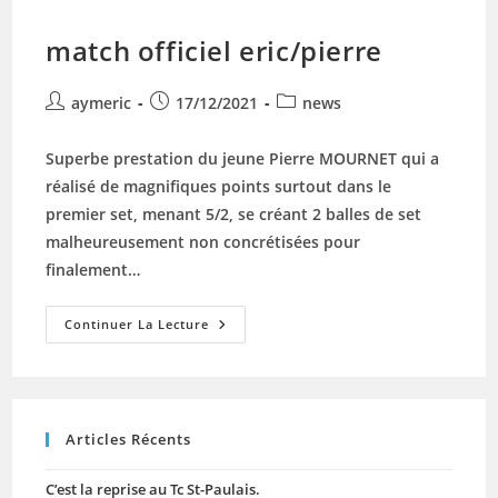
match officiel eric/pierre
Auteur/autrice
Publication
Post
aymeric
17/12/2021
news
de
publiée :
category:
la
Superbe prestation du jeune Pierre MOURNET qui a
publication :
réalisé de magnifiques points surtout dans le
premier set, menant 5/2, se créant 2 balles de set
malheureusement non concrétisées pour
finalement…
Match
Continuer La Lecture
Officiel
Eric/pierre
Articles Récents
C’est la reprise au Tc St-Paulais.