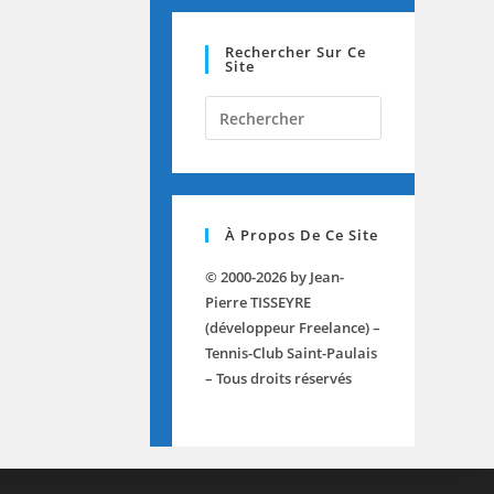
Rechercher Sur Ce
Site
Press
Escape
to
close
the
À Propos De Ce Site
search
panel.
© 2000-2026 by Jean-
Pierre TISSEYRE
(développeur Freelance) –
Tennis-Club Saint-Paulais
– Tous droits réservés