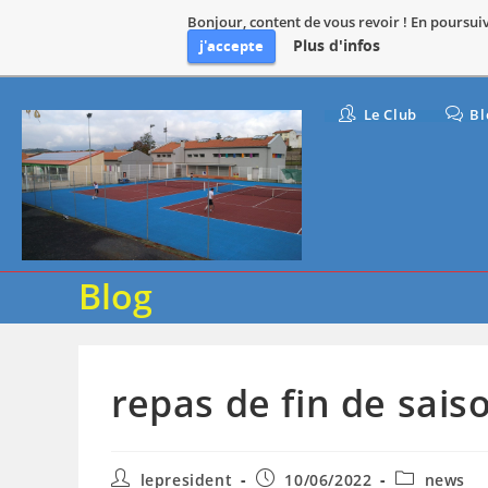
Bonjour, content de vous revoir ! En poursuiva
Plus d'infos
j'accepte
Skip
Le Club
Bl
to
content
Blog
repas de fin de sais
Auteur/autrice
Publication
Post
lepresident
10/06/2022
news