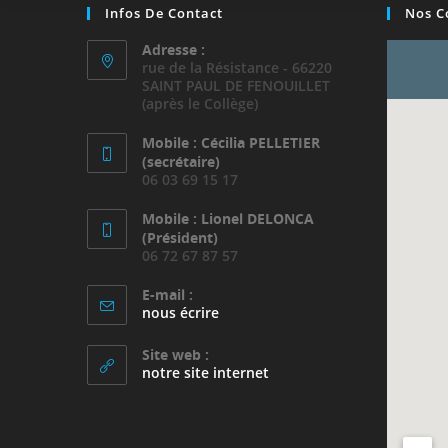
Infos De Contact
Nos C
Adresse :
rue de la Résistance - 66220
SAINT PAUL DE FENOUILLET
(après le Collège)
Mobile : Cécilia PELLETIER
(secrétaire)
06 03 69 15 17
Mobile : Lionel DELONCA
(Président)
06 72 67 87 57
E-mail :
S’ouvre
nous écrire
dans
votre
Site web :
application
notre site internet