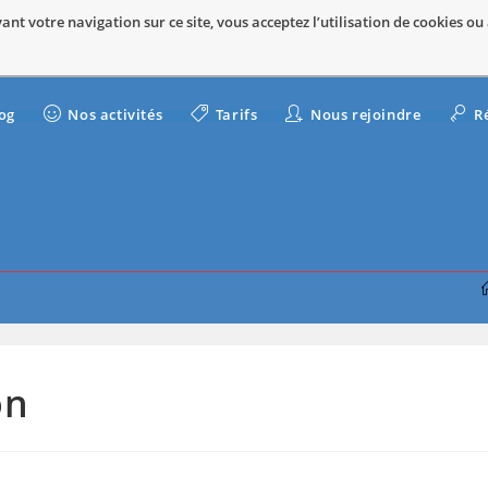
nt votre navigation sur ce site, vous acceptez l’utilisation de cookies ou
og
Nos activités
Tarifs
Nous rejoindre
R
on