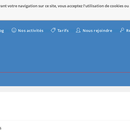
nt votre navigation sur ce site, vous acceptez l’utilisation de cookies ou
og
Nos activités
Tarifs
Nous rejoindre
R
s