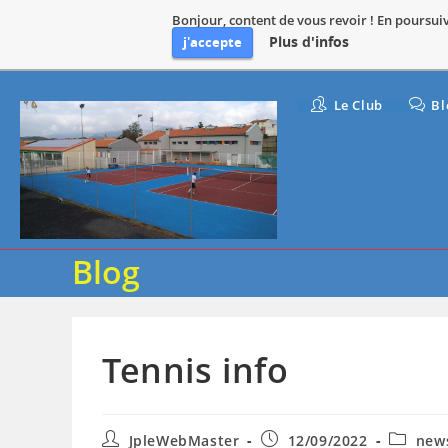
Bonjour, content de vous revoir ! En poursuiva
Plus d'infos
j'accepte
Skip
Le Club
Bl
to
content
Blog
Tennis info
Auteur/autrice
Publication
Post
JpleWebMaster
12/09/2022
new