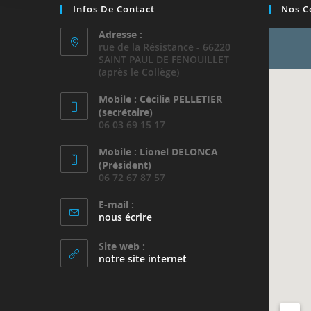
Infos De Contact
Nos C
Adresse :
rue de la Résistance - 66220
SAINT PAUL DE FENOUILLET
(après le Collège)
Mobile : Cécilia PELLETIER
(secrétaire)
06 03 69 15 17
Mobile : Lionel DELONCA
(Président)
06 72 67 87 57
E-mail :
S’ouvre
nous écrire
dans
votre
Site web :
application
notre site internet