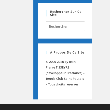
Rechercher Sur Ce
Site
Press
Escape
to
close
the
À Propos De Ce Site
search
panel.
© 2000-2026 by Jean-
Pierre TISSEYRE
(développeur Freelance) –
Tennis-Club Saint-Paulais
– Tous droits réservés