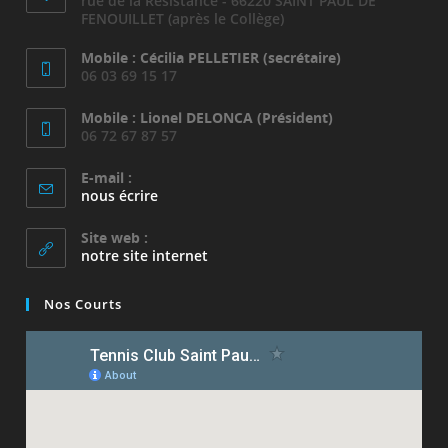
rue de la Résistance - 66220 SAINT PAUL DE
FENOUILLET (après le Collège)
Mobile : Cécilia PELLETIER (secrétaire)
06 03 69 15 17
Mobile : Lionel DELONCA (Président)
06 72 67 87 57
E-mail :
S’ouvre
nous écrire
dans
votre
Site web :
application
notre site internet
Nos Courts