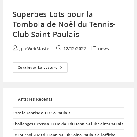
Superbes Lots pour la
Tombola de Noël du Tennis-
Club Saint-Paulais
Auteur/autrice
Publication
Post
JpleWebMaster
12/12/2022
news
de
publiée :
category:
la
publication :
Superbes
Continuer La Lecture
Lots
Pour
La
Tombola
De
Noël
Du
Articles Récents
Tennis-
Club
Saint-
C’est la reprise au Tc St-Paulais.
Paulais
Challenges Brosseau / Daviau du Tennis-Club Saint-Paulais
Le Tournoi 2023 du Tennis-Club Saint-Paulais à l’affiche !