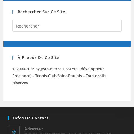
Rechercher Sur Ce Site
Press
Escap
to
close
the
À Propos De Ce Site
searc
panel.
© 2000-2026 by Jean-Pierre TISSEYRE (développeur
Freelance) – Tennis-Club Saint-Paulais – Tous droits
réservés
Infos De Contact
Adresse :