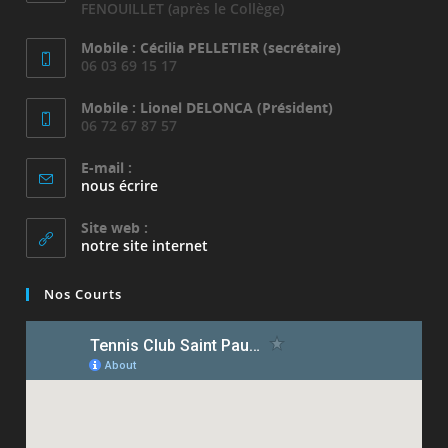
FENOUILLET (après le Collège)
Mobile : Cécilia PELLETIER (secrétaire)
06 03 69 15 17
Mobile : Lionel DELONCA (Président)
06 72 67 87 57
E-mail :
S’ouvre
nous écrire
dans
votre
Site web :
application
notre site internet
Nos Courts