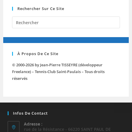
Rechercher Sur Ce Site
Press
Escap
to
close
the
À Propos De Ce Site
searc
panel.
© 2000-2026 by Jean-Pierre TISSEYRE (développeur
Freelance) – Tennis-Club Saint-Paulais – Tous droits
réservés
Infos De Contact
Adresse :
rue de la Résistance - 66220 SAINT PAUL DE