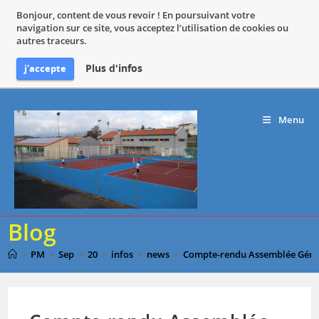
Bonjour, content de vous revoir ! En poursuivant votre
navigation sur ce site, vous acceptez l’utilisation de cookies ou
autres traceurs.
Plus d'infos
j'accepte
Skip
to
Menu
content
Blog
>
PM
>
Sep
>
20
>
infos
>
news
>
Compte-rendu Assemblée Génér