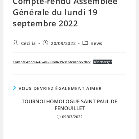
Compte-rendu Assemblée
Générale du lundi 19
septembre 2022
Auteur/autrice
Publication
Post
Cecilia
20/09/2022
news
de
publiée :
category:
la
publication :
Compte-rendu-AG-du-lundi-19-septembre-2022
Télécharger
VOUS DEVRIEZ ÉGALEMENT AIMER
TOURNOI HOMOLOGUE SAINT PAUL DE
FENOUILLET
09/03/2022